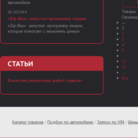
автомобиля
Товары 1
01.10.2014
Страниц
«Zip-Bus» запустил программу скидок
←
«Zip-Bus» запустил программу скидок ,
1
которая помогает с экономить деньги
2
3
4
5
...
21
СТАТЬИ
22
→
Все
Качество ремонтных работ зависит
Каталог товаров
/
Подбор по автомобилю
/
Запрос по VIN
/
Шины